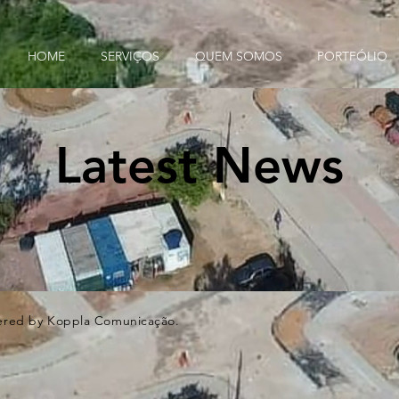
HOME
SERVIÇOS
QUEM SOMOS
PORTFÓLIO
Latest News
wered by Koppla Comunicação.